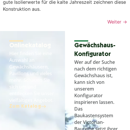
gute Isolierwerte für die kalte Jahreszeit zeichnen diese
Konstruktion aus.
Weiter
→
Onlinekatalog
Gewächshaus-
Hier finden Sie eine
Konfigurator
Auswahl an
Wer auf der Suche
Gewächshäusern,
nach dem richtigen
Pavillons und vieles
Gewächshaus ist,
mehr. Schauen Sie
kann sich von
sich um und
unserem
entdecken Sie unser
Konfigurator
vielfältiges Angebot.
inspirieren lassen.
Zum Katalog
Das
Baukastensystem
der Victorian-
Baureihe setzt ihrer