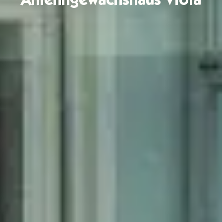
Anlehngewächshaus Viola